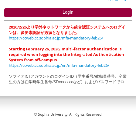
2026/2/26より学外ネットワークから統合認証システムへのログイ
ンは、多要素認証が必須となりました。
https://ccweb.cc.sophia.ac.jp/mfa-mandatory-feb26/
Starting February 26, 2026, multi-factor authentication is
required when logging into the Integrated Authentication
System from off-campus.
https://ccweb.cc.sophia.ac.jp/en/mfa-mandatory-feb26/
ソフィアICTアカウントのログインID（学生番号/教職員番号、卒業
生の方は在学時学生番号/SFxxxxxxxなど）およびパスワードでロ
グインしてください（＠以降の入力は不要です）。
ソフィアメール(M365)にログイン後、「xxx.sophia.ac.jpを信頼し
ますか？」のメッセージが表示された場合は「続行」をクリックし
てください。
Please login with login ID (Student ID/Faculty ID) and password of
© Sophia University. All Rights Reserved.
your Sophia ICT Account (@xxx.sophia.ac.jp is NOT needed).
k02
When the dialog box "Do you trust xxx.sophia.ac.jp?" appears
after logging in to Sophia Mail (M365), click "Continue".