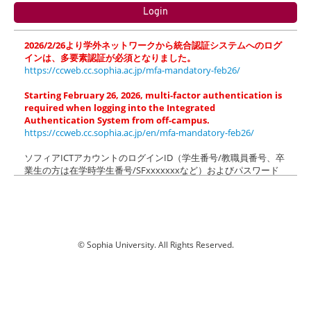
2026/2/26より学外ネットワークから統合認証システムへのログ
インは、多要素認証が必須となりました。
https://ccweb.cc.sophia.ac.jp/mfa-mandatory-feb26/
Starting February 26, 2026, multi-factor authentication is
required when logging into the Integrated
Authentication System from off-campus.
https://ccweb.cc.sophia.ac.jp/en/mfa-mandatory-feb26/
ソフィアICTアカウントのログインID（学生番号/教職員番号、卒
業生の方は在学時学生番号/SFxxxxxxxなど）およびパスワード
でログインしてください（＠以降の入力は不要です）。
ソフィアメール(M365)にログイン後、「xxx.sophia.ac.jpを信頼
しますか？」のメッセージが表示された場合は「続行」をクリッ
クしてください。
Please login with login ID (Student ID/Faculty ID) and password
© Sophia University. All Rights Reserved.
of your Sophia ICT Account (@xxx.sophia.ac.jp is NOT needed).
a02
When the dialog box "Do you trust xxx.sophia.ac.jp?" appears
after logging in to Sophia Mail (M365), click "Continue".