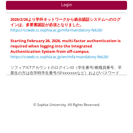
2026/2/26より学外ネットワークから統合認証システムへのログ
インは、多要素認証が必須となりました。
https://ccweb.cc.sophia.ac.jp/mfa-mandatory-feb26/
Starting February 26, 2026, multi-factor authentication is
required when logging into the Integrated
Authentication System from off-campus.
https://ccweb.cc.sophia.ac.jp/en/mfa-mandatory-feb26/
ソフィアICTアカウントのログインID（学生番号/教職員番号、卒
業生の方は在学時学生番号/SFxxxxxxxなど）およびパスワード
でログインしてください（＠以降の入力は不要です）。
ソフィアメール(M365)にログイン後、「xxx.sophia.ac.jpを信頼
しますか？」のメッセージが表示された場合は「続行」をクリッ
クしてください。
Please login with login ID (Student ID/Faculty ID) and password
© Sophia University. All Rights Reserved.
of your Sophia ICT Account (@xxx.sophia.ac.jp is NOT needed).
k01
When the dialog box "Do you trust xxx.sophia.ac.jp?" appears
after logging in to Sophia Mail (M365), click "Continue".