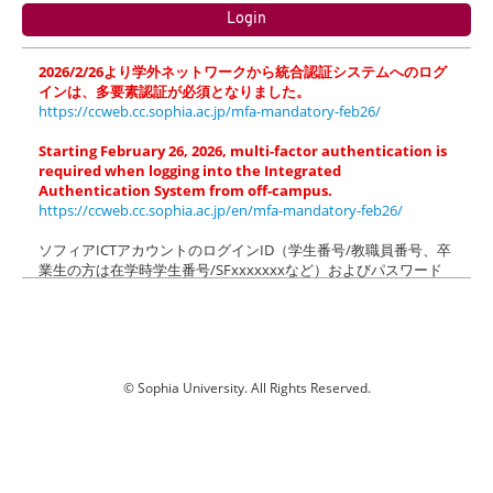
2026/2/26より学外ネットワークから統合認証システムへのログ
インは、多要素認証が必須となりました。
https://ccweb.cc.sophia.ac.jp/mfa-mandatory-feb26/
Starting February 26, 2026, multi-factor authentication is
required when logging into the Integrated
Authentication System from off-campus.
https://ccweb.cc.sophia.ac.jp/en/mfa-mandatory-feb26/
ソフィアICTアカウントのログインID（学生番号/教職員番号、卒
業生の方は在学時学生番号/SFxxxxxxxなど）およびパスワード
でログインしてください（＠以降の入力は不要です）。
ソフィアメール(M365)にログイン後、「xxx.sophia.ac.jpを信頼
しますか？」のメッセージが表示された場合は「続行」をクリッ
クしてください。
Please login with login ID (Student ID/Faculty ID) and password
© Sophia University. All Rights Reserved.
of your Sophia ICT Account (@xxx.sophia.ac.jp is NOT needed).
k03
When the dialog box "Do you trust xxx.sophia.ac.jp?" appears
after logging in to Sophia Mail (M365), click "Continue".