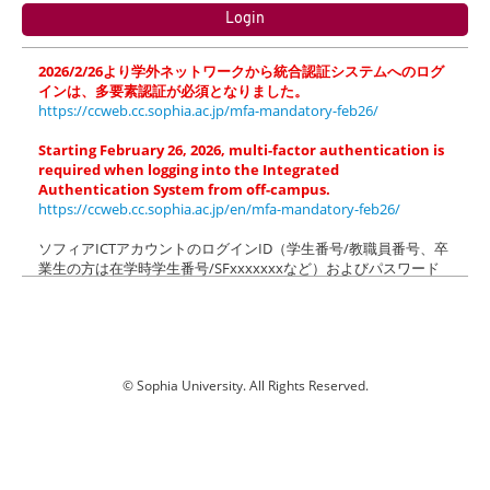
2026/2/26より学外ネットワークから統合認証システムへのログ
インは、多要素認証が必須となりました。
https://ccweb.cc.sophia.ac.jp/mfa-mandatory-feb26/
Starting February 26, 2026, multi-factor authentication is
required when logging into the Integrated
Authentication System from off-campus.
https://ccweb.cc.sophia.ac.jp/en/mfa-mandatory-feb26/
ソフィアICTアカウントのログインID（学生番号/教職員番号、卒
業生の方は在学時学生番号/SFxxxxxxxなど）およびパスワード
でログインしてください（＠以降の入力は不要です）。
ソフィアメール(M365)にログイン後、「xxx.sophia.ac.jpを信頼
しますか？」のメッセージが表示された場合は「続行」をクリッ
クしてください。
Please login with login ID (Student ID/Faculty ID) and password
© Sophia University. All Rights Reserved.
of your Sophia ICT Account (@xxx.sophia.ac.jp is NOT needed).
k03
When the dialog box "Do you trust xxx.sophia.ac.jp?" appears
after logging in to Sophia Mail (M365), click "Continue".